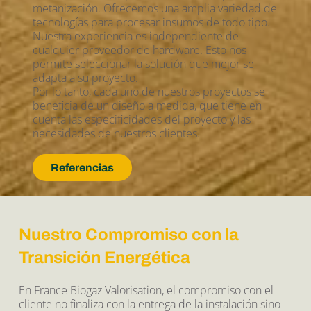
metanización. Ofrecemos una amplia variedad de 
tecnologías para procesar insumos de todo tipo. 
Nuestra experiencia es independiente de 
cualquier proveedor de hardware. Esto nos 
permite seleccionar la solución que mejor se 
adapta a su proyecto. 
Por lo tanto, cada uno de nuestros proyectos se 
beneficia de un diseño a medida, que tiene en 
cuenta las especificidades del proyecto y las 
necesidades de nuestros clientes.
Referencias
Nuestro Compromiso con la 
Transición Energética
En France Biogaz Valorisation, el compromiso con el 
cliente no finaliza con la entrega de la instalación sino 