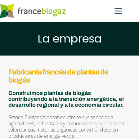
Saltar
al
contenido
La empresa
Fabricante francés de plantas de 
biogás
Construimos plantas de biogás 
contribuyendo a la transición energética, el 
desarrollo regional y a la economía circular.
France Biogaz Valorisation ofrece sus servicios a 
agricultores, industriales y comunidades que deseen 
valorizar sus materias orgánicas convirtiéndose en 
productores de energía verde.