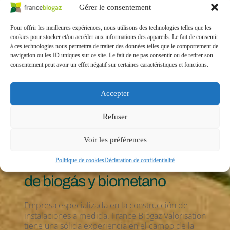
Gérer le consentement
Pour offrir les meilleures expériences, nous utilisons des technologies telles que les
cookies pour stocker et/ou accéder aux informations des appareils. Le fait de consentir
à ces technologies nous permettra de traiter des données telles que le comportement de
navigation ou les ID uniques sur ce site. Le fait de ne pas consentir ou de retirer son
consentement peut avoir un effet négatif sur certaines caractéristiques et fonctions.
Accepter
Refuser
Voir les préférences
Expertos en la producción 
Politique de cookies
Déclaration de confidentialité
de biogás y biometano
Empresa especializada en la construcción de 
instalaciones a medida. France Biogaz Valorisation 
tiene una sólida experiencia en el campo de la 