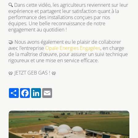
🔍 Dans cette vidéo, les agriculteurs reviennent sur leur 
expérience et partagent leur satisfaction quant à la 
performance des installations conçues par nos 
équipes. Une belle reconnaissance de notre 
engagement au quotidien !
🤝 Nous avons également eu le plaisir de collaborer 
avec l’entreprise 
Opale Energies Engagées
, en charge 
de la maîtrise d’œuvre, pour assurer un suivi technique 
rigoureux et une mise en service efficace.
🥨 JETZT GEB GAS ! 🥨
S
F
L
E
h
a
i
m
a
c
n
a
r
e
k
i
e
b
e
l
o
d
o
I
k
n