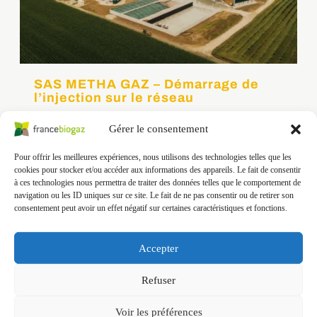
SAS METHA GAZ – Démarrage de
l’injection sur le réseau
SAS METHA GAZ – Démarrage de l’injection sur le
Gérer le consentement
réseau Plus de gaz vert sur le réseau de gaz
naturel !Mardi 19 octobre, la SAS METHA GAZ a
Pour offrir les meilleures expériences, nous utilisons des technologies telles que les
injecté ses premiers mètres cubes de
cookies pour stocker et/ou accéder aux informations des appareils. Le fait de consentir
biométhane sur le réseau gazier exploité par
à ces technologies nous permettra de traiter des données telles que le comportement de
GRDF, après un peu plus d’un an de travaux.
navigation ou les ID uniques sur ce site. Le fait de ne pas consentir ou de retirer son
consentement peut avoir un effet négatif sur certaines caractéristiques et fonctions.
L’installation va permettre de traiter […]
Accepter
Refuser
Voir les préférences