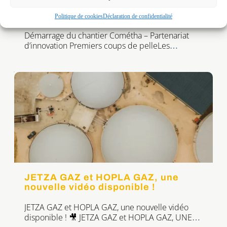
Démarrage du chantier Cométha –
Partenariat d’innovation
Politique de cookies
Déclaration de confidentialité
Démarrage du chantier Cométha – Partenariat
d’innovation Premiers coups de pelleLes
premiers coups de pelle ont été donnés sur le
chantier de l’unité pilote Cométha en région
parisienne. Après une première phase de
sélection réussie pour le groupement dont nous
faisons partie, nous sommes responsables de la
construction et de l’exploitation d’une unité pilote
permettant […]
JETZA GAZ et HOPLA GAZ, une
nouvelle vidéo disponible !
JETZA GAZ et HOPLA GAZ, une nouvelle vidéo
disponible ! 🎥 JETZA GAZ et HOPLA GAZ, UNE