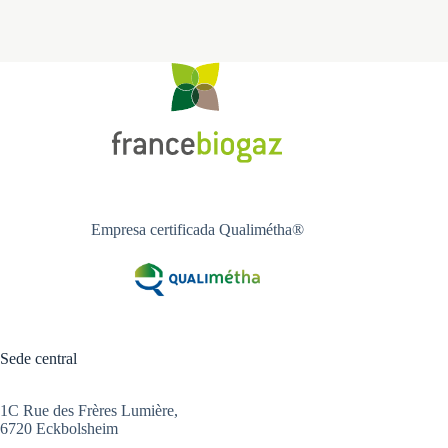
NOUVELLE VIDÉO DISPONIBLE !France Biogaz
Valorisation a le plaisir de vous présenter sa toute
dernière vidéo, mettant en lumière deux unités
de méthanisation agricoles en Alsace : JETZA GAZ
et HOPLA GAZ.https://www.youtube.com/watch?
v=p3-OZzxPj9A🌿 Ces projets illustrent
parfaitement ce que […]
Empresa certificada Qualimétha®
Sede central
1C Rue des Frères Lumière,
6720 Eckbolsheim