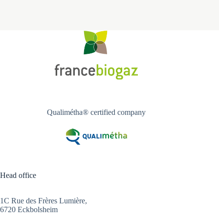
mois après leurs confrères du projet METHA
GAZ, les agriculteurs du projet HOPLA GAZ ont à
leur tour injecté leurs premiers mètres cubes de
biométhane sur le réseau gazier. A terme,
l’installation va permettre de produire 170 Nm³/h
de […]
Qualimétha® certified company
Head office
1C Rue des Frères Lumière,
6720 Eckbolsheim