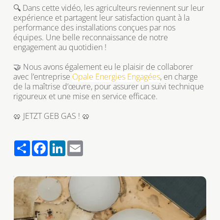
🔍 Dans cette vidéo, les agriculteurs reviennent sur leur 
expérience et partagent leur satisfaction quant à la 
performance des installations conçues par nos 
équipes. Une belle reconnaissance de notre 
engagement au quotidien !
🤝 Nous avons également eu le plaisir de collaborer 
avec l’entreprise 
Opale Energies Engagées
, en charge 
de la maîtrise d’œuvre, pour assurer un suivi technique 
rigoureux et une mise en service efficace.
🥨 JETZT GEB GAS ! 🥨
S
F
L
E
h
a
i
m
a
c
n
a
r
e
k
i
e
b
e
l
o
d
o
I
k
n