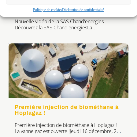
Nouvelle vidéo de la SAS
Chand’energies
Politique de cookies
Déclaration de confidentialité
Nouvelle vidéo de la SAS Chand'energies
Découvrez la SAS Chand'energiesLa
méthanisation de la SAS Chand'energies a été
mise en service en novembre 2020. Cette
installation pourvue d'un digesteur et d'un post
digesteur de 22x6, a été conçue pour traiter
essentiellement du fumier, du lisier et des CIVE.
L'installation est munie d'un prémix permettant
d'augmenter la […]
Première injection de biométhane à
Hoplagaz !
Première injection de biométhane à Hoplagaz !
La vanne gaz est ouverte !Jeudi 16 décembre, 2