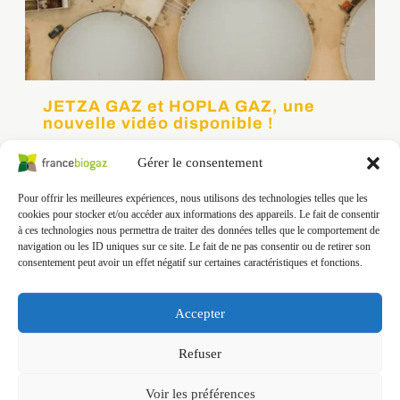
JETZA GAZ et HOPLA GAZ, une
nouvelle vidéo disponible !
JETZA GAZ et HOPLA GAZ, une nouvelle vidéo
Gérer le consentement
disponible ! 🎥 JETZA GAZ et HOPLA GAZ, UNE
NOUVELLE VIDÉO DISPONIBLE !France Biogaz
Pour offrir les meilleures expériences, nous utilisons des technologies telles que les
Valorisation a le plaisir de vous présenter sa toute
cookies pour stocker et/ou accéder aux informations des appareils. Le fait de consentir
dernière vidéo, mettant en lumière deux unités
à ces technologies nous permettra de traiter des données telles que le comportement de
de méthanisation agricoles en Alsace : JETZA GAZ
navigation ou les ID uniques sur ce site. Le fait de ne pas consentir ou de retirer son
consentement peut avoir un effet négatif sur certaines caractéristiques et fonctions.
et HOPLA GAZ.https://www.youtube.com/watch?
v=p3-OZzxPj9A🌿 Ces projets illustrent
parfaitement ce que […]
Accepter
Refuser
Voir les préférences