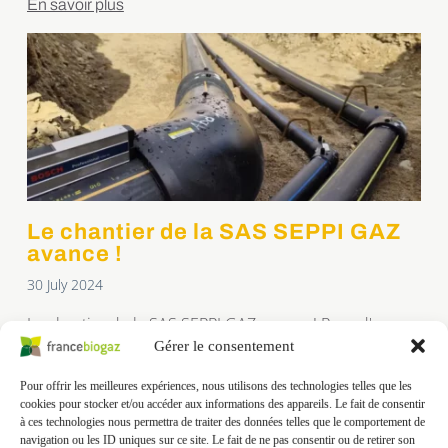
bâtiments sont en cours de montage, les réseaux de
En savoir plus
biogaz et de condensat ont été posés à la mi-juillet. A
venir courant août, la pose des agitateurs dans le
digesteur
Le chantier de la SAS SEPPI GAZ
avance !
30 July 2024
Le chantier de la SAS SEPPI GAZ avance ! Pose d'une
partie des réseaux enterrés sur le chantier de la SAS
Gérer le consentement
SEPPI GAZAlors que les cuves de digestion et de
réception sont déjà construites et que les bâtiments
En savoir plus
Pour offrir les meilleures expériences, nous utilisons des technologies telles que les
sont en cours de montage, les réseaux de biogaz et de
cookies pour stocker et/ou accéder aux informations des appareils. Le fait de consentir
condensat ont été posés à la […]
à ces technologies nous permettra de traiter des données telles que le comportement de
navigation ou les ID uniques sur ce site. Le fait de ne pas consentir ou de retirer son