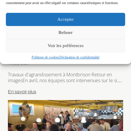
consentement peut avoir un effet négatif sur certaines caractéristiques et fonctions.
Accepter
Refuser
Voir les préférences
Travaux d’agrandissement à
Montbrison
Politique de cookies
Déclaration de confidentialité
10 July 2024
Travaux d'agrandissement à Montbrison Retour en
imagesEn avril, nos équipes sont intervenues sur le site
de méthanisation de CVE situé à Montbrison (42) pour
ajouter une cuve sur la partie réception des intrants du
En savoir plus
site.Au programme : Ajout d'une cuve en résine de 35
m³ utiles, modification des canalisations pour intégrer la
cuve à l'existant […]