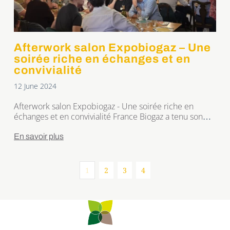
Afterwork salon Expobiogaz – Une
soirée riche en échanges et en
convivialité
12 June 2024
Afterwork salon Expobiogaz - Une soirée riche en
échanges et en convivialité France Biogaz a tenu son
2ème afterwork le 5 juin 2024 !A l'issue d'une journée
riche en rencontres au salon Expobiogaz, France Biogaz
En savoir plus
a tenu son second afterwork à Meistratzheim, l'occasion
pour nos partenaires et clients de se rencontrer et
d'échanger sur la […]
1
2
3
4