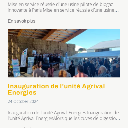
Mise en service réussie d’une usine pilote de biogaz
innovante à Paris Mise en service réussie d’une usine
pilote de biogaz innovante à ParisLe 10 décembre
dernier, France Biogaz était aux côtés de ses
En savoir plus
partenaires pour la mise en service officielle de son
usine pilote sur le site de SIAAP Seine Grésillons. Cette
usine a […]
Inauguration de l’unité Agrival
Energies
24 October 2024
Inauguration de l'unité Agrival Energies Inauguration de
l'unité Agrival EnergiesAlors que les cuves de digestion
et de réception sont déjà construites et que les