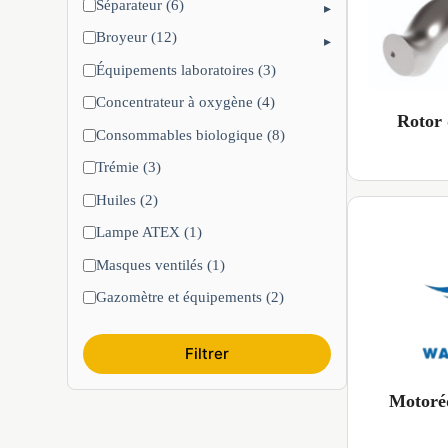
Séparateur (6)
▸
Broyeur (12)
▸
Équipements laboratoires (3)
Concentrateur à oxygène (4)
Rotor
Consommables biologique (8)
Trémie (3)
Huiles (2)
Lampe ATEX (1)
Masques ventilés (1)
Gazomètre et équipements (2)
Filtrer
Motoré