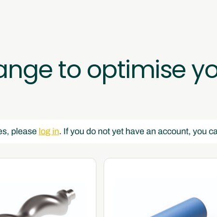
ange to optimise y
es, please 
log in
.
 If you do not yet have an account, you ca