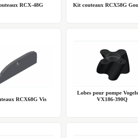
couteaux RCX-48G
Kit couteaux RCX58G Goup
Lobes pour pompe Vogel
outeaux RCX68G Vis
VX186-390Q