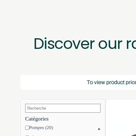
Discover our r
To view product pric
Catégories
Pompes (20)
▸