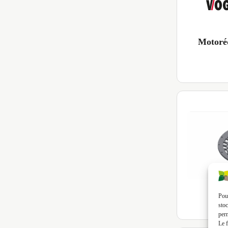
Motoré
Kit
Pour
stoc
perm
Le f