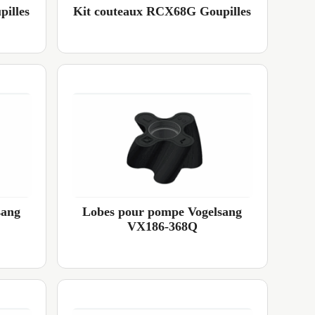
illes
Kit couteaux RCX68G Goupilles
sang
Lobes pour pompe Vogelsang
VX186-368Q