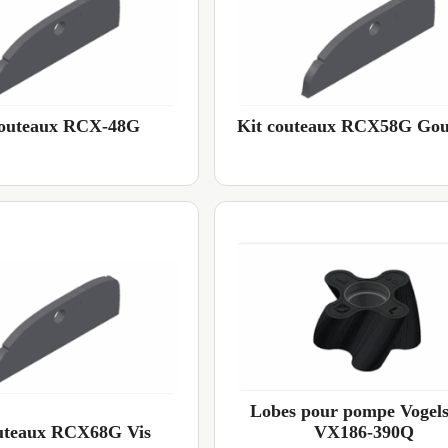
couteaux RCX-48G
Kit couteaux RCX58G Goup
Lobes pour pompe Vogel
outeaux RCX68G Vis
VX186-390Q