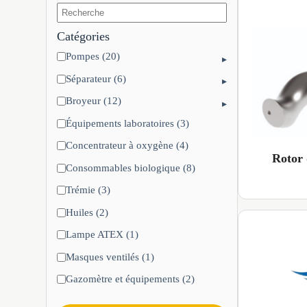
Catégories
Pompes (20)
▸
Séparateur (6)
▸
Broyeur (12)
▸
Équipements laboratoires (3)
Concentrateur à oxygène (4)
Rotor
Consommables biologique (8)
Trémie (3)
Huiles (2)
Lampe ATEX (1)
Masques ventilés (1)
Gazomètre et équipements (2)