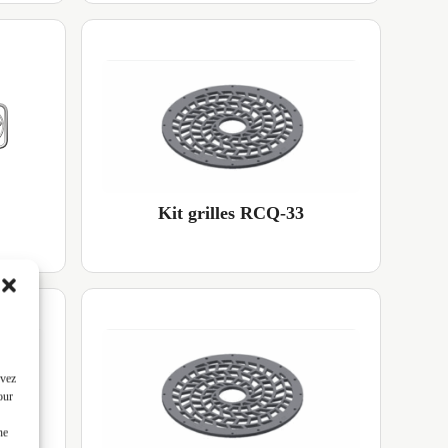
Kit grilles RCQ-33
uvez
our
ne