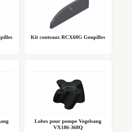
illes
Kit couteaux RCX68G Goupilles
sang
Lobes pour pompe Vogelsang
VX186-368Q