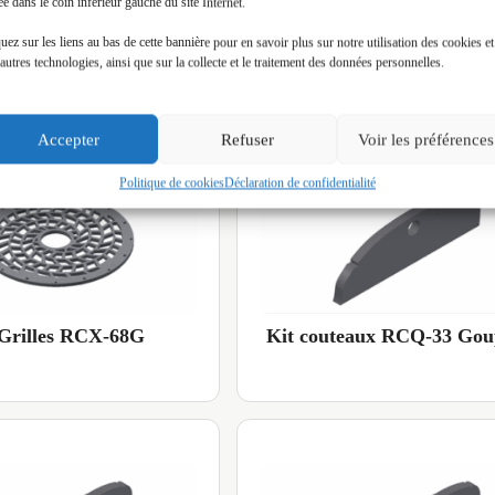
ée dans le coin inférieur gauche du site Internet.
 Grilles RCQ-43
Kit Grilles RCX-48G
uez sur les liens au bas de cette bannière pour en savoir plus sur notre utilisation des cookies et
autres technologies, ainsi que sur la collecte et le traitement des données personnelles.
Accepter
Refuser
Voir les préférences
Politique de cookies
Déclaration de confidentialité
 Grilles RCX-68G
Kit couteaux RCQ-33 Goup