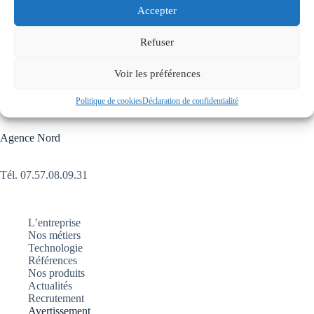
1C Rue des Frères Lumière,
Accepter
6720 Eckbolsheim
Refuser
Tél.
03.88.23.47.74
Voir les préférences
Agence Grand Ouest
Politique de cookies
Déclaration de confidentialité
Tél.
06.07.24.16.53
Agence Nord
Tél. 07.57.08.09.31
L’entreprise
Nos métiers
Technologie
Références
Nos produits
Actualités
Recrutement
Avertissement