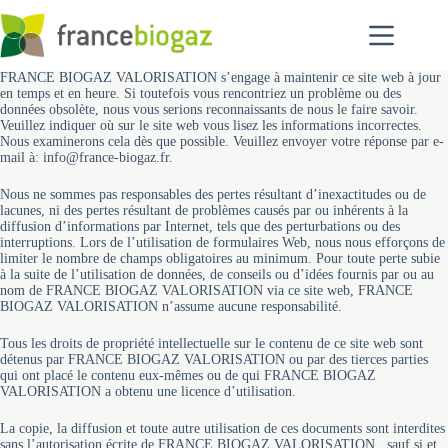
Passer
au
contenu
FRANCE BIOGAZ VALORISATION s’engage à maintenir ce site web à jour
en temps et en heure. Si toutefois vous rencontriez un problème ou des
données obsolète, nous vous serions reconnaissants de nous le faire savoir.
Veuillez indiquer où sur le site web vous lisez les informations incorrectes.
Nous examinerons cela dès que possible. Veuillez envoyer votre réponse par e-
mail à: info@france-biogaz.fr.
Nous ne sommes pas responsables des pertes résultant d’inexactitudes ou de
lacunes, ni des pertes résultant de problèmes causés par ou inhérents à la
diffusion d’informations par Internet, tels que des perturbations ou des
interruptions. Lors de l’utilisation de formulaires Web, nous nous efforçons de
limiter le nombre de champs obligatoires au minimum. Pour toute perte subie
à la suite de l’utilisation de données, de conseils ou d’idées fournis par ou au
nom de FRANCE BIOGAZ VALORISATION via ce site web, FRANCE
BIOGAZ VALORISATION n’assume aucune responsabilité.
Tous les droits de propriété intellectuelle sur le contenu de ce site web sont
détenus par FRANCE BIOGAZ VALORISATION ou par des tierces parties
qui ont placé le contenu eux-mêmes ou de qui FRANCE BIOGAZ
VALORISATION a obtenu une licence d’utilisation.
La copie, la diffusion et toute autre utilisation de ces documents sont interdites
sans l’autorisation écrite de FRANCE BIOGAZ VALORISATION , sauf si et