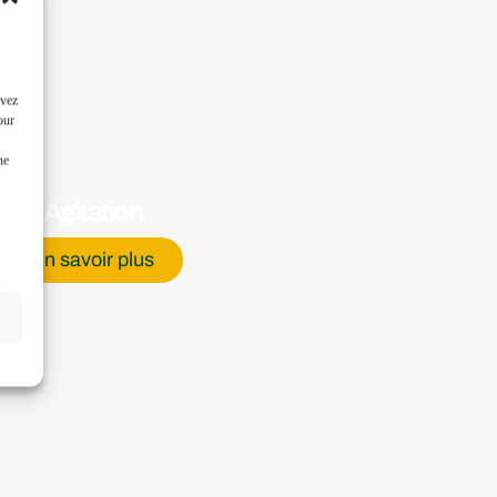
uvez
our
ne
Agitation
En savoir plus