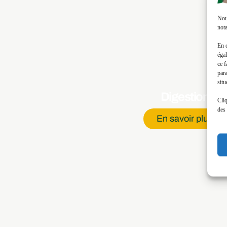
Nous
nota
En 
égal
ce f
par
situ
Digestion
Cliq
des 
En savoir plus