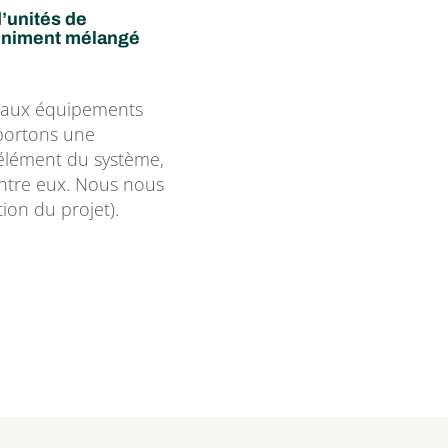
’unités de 
finiment mélangé 
ipaux équipements 
portons une 
 élément du système, 
ntre eux. Nous nous 
ion du projet).