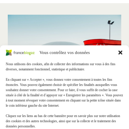
Vous contrôlez vos données
Nous utilisons des cookies, afin de collecter des informations sur vous à des fins
diverses, notamment fonctionnel, statistique et publicitaire.
En cliquant sur « Accepter », vous donnez votre consentement à toutes les fins
énoncées. Vous pouvez également choisir de spécifier les finalités auxquelles vous
souhaitez donner votre consentement. Pour ce faire, il vous suffit de cocher la case
Incorporation directe
située à côté de la finalité et d’appuyer sur « Enregistrer les paramètres ». Vous pouvez
à tout moment révoquer votre consentement en cliquant sur la petite icône située dans
✓ Solution simple
le coin inférieur gauche du site Internet.
✓ Idéal en cas d'enterrement des cuves
Cliquez sur les liens au bas de cette bannière pour en savoir plus sur notre utilisation
✓ 
Dispositif économe en énergie
des cookies et des autres technologies, ainsi que sur la collecte et le traitement des
données personnelles.