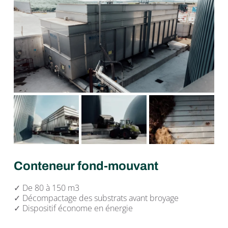
Conteneur fond-mouvant
✓ De 80 à 150 m3
✓ Décompactage des substrats avant broyage
✓ 
Dispositif économe en énergie