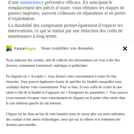
d’une
maintenance
préventive efficace. En anticipant le
remplacement des pièces d’usure, vous réduisez les risques de
pannes majeures, souvent coûteuses en réparations et en pertes
d’exploitation.
La durabilité des composants permet également d’espacer les
interventions, ce qui se traduit par une réduction des coûts de
maintenance à long terme.
Pourquoi choisir notre Kit Lobes ?
Vous contrôlez vos données
Fiabilité
: chaque composant est testé pour résister aux
conditions exigeantes de la méthanisation.
Nous utilisons des cookies, afin de collecter des informations sur vous à des fins
Performance
: maintien du débit et de la pression dans
diverses, notamment fonctionnel, statistique et publicitaire.
vos pompes à lobes, même avec des matières difficiles à
pomper.
En cliquant sur « Accepter », vous donnez votre consentement à toutes les fins
énoncées. Vous pouvez également choisir de spécifier les finalités auxquelles vous
Simplicité d’installation
: kit complet prêt à poser,
souhaitez donner votre consentement. Pour ce faire, il vous suffit de cocher la case
réduisant le temps de maintenance.
située à côté de la finalité et d’appuyer sur « Enregistrer les paramètres ». Vous pouvez
Économie
: moins de pannes, moins d’interventions,
à tout moment révoquer votre consentement en cliquant sur la petite icône située dans
meilleure productivité globale.
le coin inférieur gauche du site Internet.
En choisissant notre
Kit Lobes
, vous maximisez la
Cliquez sur les liens au bas de cette bannière pour en savoir plus sur notre utilisation
performance de vos pompes à lobes, sécurisez le transfert de
des cookies et des autres technologies, ainsi que sur la collecte et le traitement des
vos intrants et digestats, et contribuez à une
production de
données personnelles.
biogaz plus stable et efficace
.