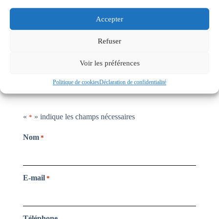
Contenu du kit :
Accepter
1* PKB.B102.TL.NB - Lobe gauche
1* PKB.B102.TR.NB - Lobe droit
Refuser
2* NPF.011 - Clavette
Voir les préférences
Politique de cookies
Déclaration de confidentialité
Obtenir un devis
«
» indique les champs nécessaires
*
Nom
*
E-mail
*
Téléphone