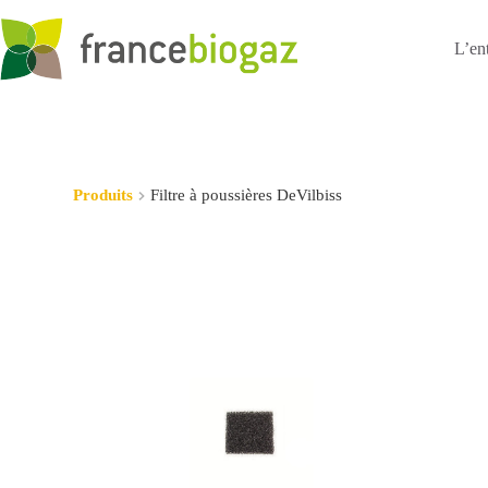
Passer
au
contenu
L’en
Produits
Filtre à poussières DeVilbiss