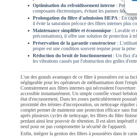
Optimisation du refroidissement interne
: Permet un
composants électroniques, évitant les pannes liées à la
Prolongation du filtre d'admission HEPA
: En captu
il évite la saturation précoce des filtres internes plus c
Maintenance simplifiée et économique
: Lavable et r
préconisations), il offre une solution de protection à tr
Préservation de la garantie constructeur
: L'utilisa
propre est une condition souvent requise pour la prise
Réduction du bruit de fonctionnement
: Un flux d'a
les vibrations causés par l'obstruction des grilles d'entr
L'un des grands avantages de ce filtre à poussières est sa faci
négligeable pour les opérateurs de méthanisation dont l'empl
Contrairement aux filtres internes qui nécessitent l'ouverture d
accessible instantanément. Un simple contrôle visuel hebdom
état d'encrassement. Dans les zones particulièrement poussi
proximité des trémies d'incorporation, un nettoyage régulier à
complet permet de maintenir une protection efficace sans fra
après plusieurs cycles de nettoyage, les fibres du filtre finisse
perdant ainsi leur pouvoir de rétention. Il est alors impérati
neuf pour ne pas compromettre la sécurité de l'appareil.
Enfin, intégrer la gestion des filtres à poussières dans le ca