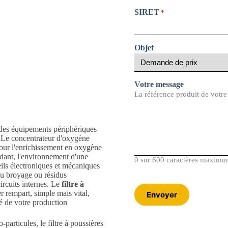
SIRET
*
Objet
Votre message
La référence produit de vot
 des équipements périphériques
e. Le concentrateur d'oxygène
 pour l'enrichissement en oxygène
dant, l'environnement d'une
0 sur 600 caractères maxim
eils électroniques et mécaniques
 du broyage ou résidus
ircuits internes. Le
filtre à
er rempart, simple mais vital,
té de votre production
-particules, le filtre à poussières