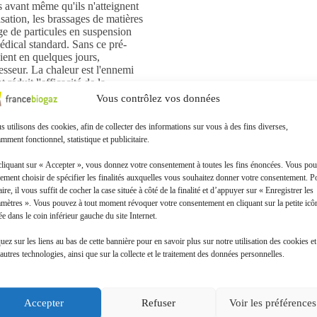
s avant même qu'ils n'atteignent
isation, les brassages de matières
e de particules en suspension
dical standard. Sans ce pré-
ient en quelques jours,
seur. La chaleur est l'ennemi
éduit l'efficacité de la
larmes de sécurité entraînant
Vous contrôlez vos données
ne de contrôle.
res de DeVilbiss repose sur une
 utilisons des cookies, afin de collecter des informations sur vous à des fins diverses,
pture des impuretés tout en
mment fonctionnel, statistique et publicitaire.
 de comprendre que le débit de 10
air ambiant considérable. Un
cliquant sur « Accepter », vous donnez votre consentement à toutes les fins énoncées. Vous po
ssion excessive, forçant le
ement choisir de spécifier les finalités auxquelles vous souhaitez donner votre consentement. P
nale. En utilisant le filtre à
aire, il vous suffit de cocher la case située à côté de la finalité et d’appuyer sur « Enregistrer les
 que votre concentrateur
amètres ». Vous pouvez à tout moment révoquer votre consentement en cliquant sur la petite icô
lectrique stabilisée et une usure
ée dans le coin inférieur gauche du site Internet.
 le coût de remplacement régulier
 compresseur grippé par la
uez sur les liens au bas de cette bannière pour en savoir plus sur notre utilisation des cookies et
autres technologies, ainsi que sur la collecte et le traitement des données personnelles.
ss 1025KS ?
ppe les fibres, poils, et
Accepter
Refuser
Voir les préférences
e compression.