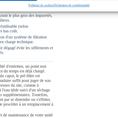
 flux d'air constant sur les
Politique de cookies
Déclaration de confidentialité
 chaleur.
rant le plus gros des impuretés,
oûteux.
éutilisable (selon
ès bas coût.
tion d'un système de filtration
 en charge technique.
ir dégagé évite les sifflements et
ée.
lité d'entretien, un point non
oi du temps est déjà chargé.
u capot, le pré-filtre est
adaire suffit pour juger de son
éreuses du site, comme à
 l'eau tiède suivi d'un séchage
is supplémentaires. Toutefois,
nt par se distendre ou s'effriter,
f de procéder à un remplacement à
rnet de maintenance de votre unité