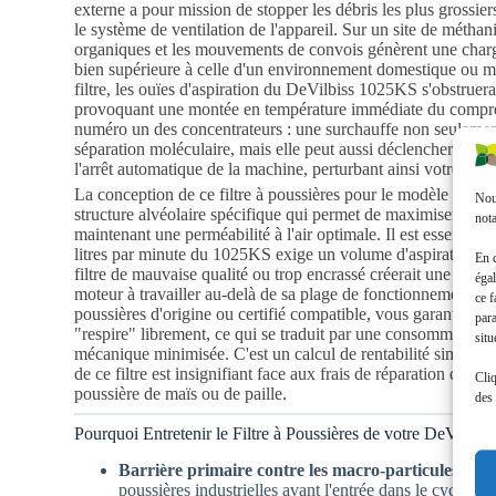
externe a pour mission de stopper les débris les plus grossier
le système de ventilation de l'appareil. Sur un site de méthan
organiques et les mouvements de convois génèrent une charg
bien supérieure à celle d'un environnement domestique ou mé
filtre, les ouïes d'aspiration du DeVilbiss 1025KS s'obstruera
provoquant une montée en température immédiate du compres
numéro un des concentrateurs : une surchauffe non seulement r
séparation moléculaire, mais elle peut aussi déclencher des a
l'arrêt automatique de la machine, perturbant ainsi votre chaî
La conception de ce filtre à poussières pour le modèle 10 lit
Nous
structure alvéolaire spécifique qui permet de maximiser la ca
nota
maintenant une perméabilité à l'air optimale. Il est essentiel
litres par minute du 1025KS exige un volume d'aspiration d'
En 
filtre de mauvaise qualité ou trop encrassé créerait une dépre
égal
moteur à travailler au-delà de sa plage de fonctionnement nomi
ce f
poussières d'origine ou certifié compatible, vous garantissez
par
"respire" librement, ce qui se traduit par une consommation é
situ
mécanique minimisée. C'est un calcul de rentabilité simple :
de ce filtre est insignifiant face aux frais de réparation d'un
Cliq
poussière de maïs ou de paille.
des 
Pourquoi Entretenir le Filtre à Poussières de votre DeVilbi
Barrière primaire contre les macro-particules
: Sto
poussières industrielles avant l'entrée dans le cycle d