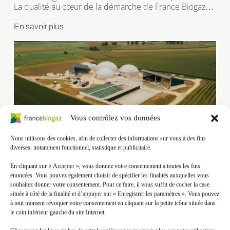
La qualité au cœur de la démarche de France Biogaz
ValorisationNotre entreprise est labellisée
Qualimétha® (Référentiel 8.5) depuis le 16 Septembre
En savoir plus
2021 pour ses activités de Contractant général et, ce,
pour une durée de trois ans. Cette labellisation vise à
améliorer les performances du secteur. Elle illustre
parfaitement […]
Vous contrôlez vos données
Nous utilisons des cookies, afin de collecter des informations sur vous à des fins
SAS METHA GAZ – Démarrage de
diverses, notamment fonctionnel, statistique et publicitaire.
l’injection sur le réseau
En cliquant sur « Accepter », vous donnez votre consentement à toutes les fins
16 septembre 2019
énoncées. Vous pouvez également choisir de spécifier les finalités auxquelles vous
souhaitez donner votre consentement. Pour ce faire, il vous suffit de cocher la case
SAS METHA GAZ – Démarrage de l’injection sur le
située à côté de la finalité et d’appuyer sur « Enregistrer les paramètres ». Vous pouvez
réseau Plus de gaz vert sur le réseau de gaz naturel
à tout moment révoquer votre consentement en cliquant sur la petite icône située dans
!Mardi 19 octobre, la SAS METHA GAZ a injecté ses
le coin inférieur gauche du site Internet.
premiers mètres cubes de biométhane sur le réseau
En savoir plus