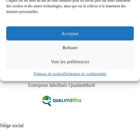
gazier exploité par GRDF, après un peu plus d’un an de
Cliquez sur les liens au bas de cette bannière pour en savoir plus sur notre utilisation
travaux. L’installation va permettre de traiter […]
des cookies et des autres technologies, ainsi que sur la collecte et le traitement des
données personnelles.
1
…
3
4
5
Accepter
Refuser
Voir les préférences
Politique de cookies
Déclaration de confidentialité
Entreprise labellisée Qualimétha®
Siège social